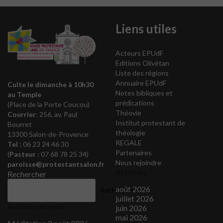
Liens utiles
Acteurs EPUdF
Editions Olivétan
Liste des régions
Annuaire EPUdF
Culte le dimanche à 10h30
Notes bibliques et
au Temple
prédications
(Place de la Porte Coucou)
Théovie
Courrier
: 256, av. Paul
Institut protestant de
Bourret
théologie
13300 Salon-de-Provence
REGALE
Tel :
06 23 24 46 30
Partenaires
(
Pasteur :
07 68 78 25 34)
Nous rejoindre
paroisse@protestantsalon.fr
Archives
Rechercher
août 2026
Rechercher
juillet 2026
Articles récents
juin 2026
mai 2026