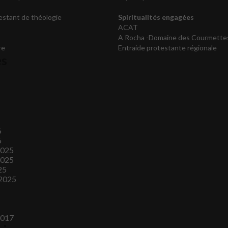
testant de théologie
Spiritualités engagées
ACAT
A Rocha -Domaine des Courmette
re
Entraide protestante régionale
es
6
6
2025
2025
25
2025
2017