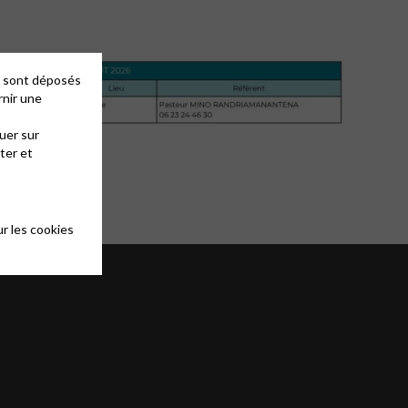
es sont déposés
rnir une
uer sur
ter et
r les cookies