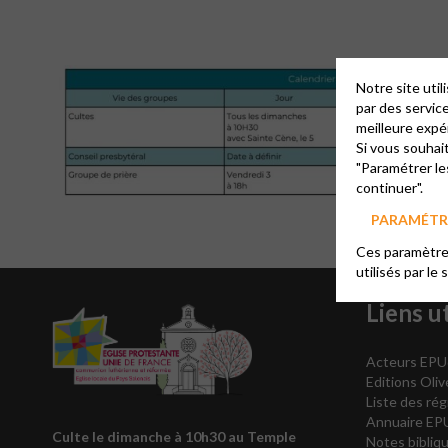
Notre site uti
par des servic
meilleure expé
Si vous souhai
"Paramétrer le
continuer".
PARAMÉTRE
Ces paramètres
utilisés par le 
Liens ut
Acteurs EPU
Editions Oli
Liste des rég
Annuaire EP
Culte le dimanche à 10h30
au Temple
Notes bibliqu