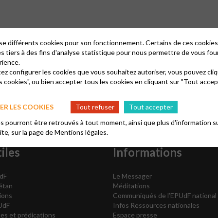
lise différents cookies pour son fonctionnement. Certains de ces cooki
es tiers à des fins d'analyse statistique pour nous permettre de vous fou
rience.
tez configurer les cookies que vous souhaitez autoriser, vous pouvez cliq
s cookies", ou bien accepter tous les cookies en cliquant sur "Tout accep
R LES COOKIES
Tout refuser
Tout accepter
 pourront être retrouvés à tout moment, ainsi que plus d'information su
site, sur la page de
Mentions légales.
iles
Informations
dF
Le Messager
vétan
Méditations
ions
Communiqués de l’EPUdF national
UdF
Infos Ressources nationales
es et prédications
Espace presse