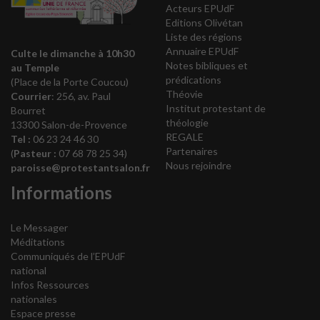
Acteurs EPUdF
Editions Olivétan
Liste des régions
Annuaire EPUdF
Culte le dimanche à 10h30
Notes bibliques et
au Temple
prédications
(Place de la Porte Coucou)
Théovie
Courrier
: 256, av. Paul
Institut protestant de
Bourret
théologie
13300 Salon-de-Provence
REGALE
Tel :
06 23 24 46 30
Partenaires
(
Pasteur :
07 68 78 25 34)
Nous rejoindre
paroisse@protestantsalon.fr
Informations
Le Messager
Méditations
Communiqués de l’EPUdF
national
Infos Ressources
nationales
Espace presse