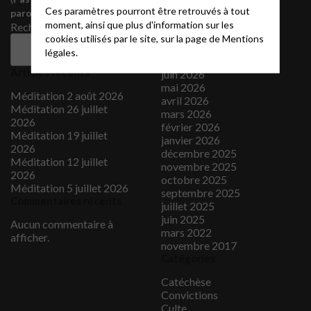
Ces paramètres pourront être retrouvés à tout
Nous rejoindre
paroisse@protestantsalon.fr
Archives
moment, ainsi que plus d'information sur les
Rechercher
cookies utilisés par le site, sur la page de
Mentions
août 2026
Rechercher
légales.
juillet 2026
Articles récents
juin 2026
mai 2026
Méditation 2 août 2026
avril 2026
Méditation 26 juillet
mars 2026
2026
février 2026
Méditation 19 juillet
janvier 2026
2026
décembre 2025
Méditation 12 juillet
novembre 2025
2026
octobre 2025
Méditation 5 juillet 2026
septembre 2025
Commentaires récents
juillet 2025
juin 2025
Aucun commentaire à
mars 2022
afficher.
novembre 2017
Catégories
Catéchèse
Convictions
Culte