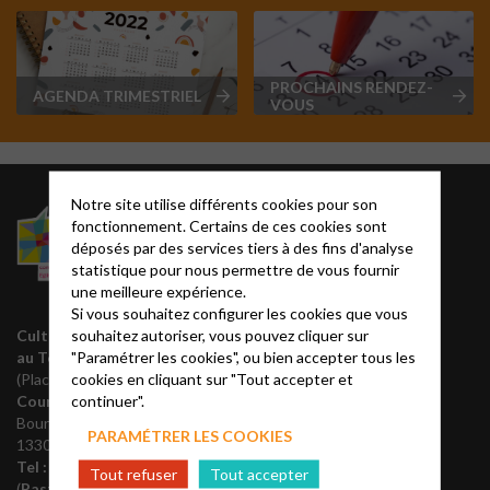
PROCHAINS RENDEZ-
AGENDA TRIMESTRIEL
VOUS
Notre site utilise différents cookies pour son
Liens utiles
fonctionnement. Certains de ces cookies sont
déposés par des services tiers à des fins d'analyse
Acteurs EPUdF
statistique pour nous permettre de vous fournir
Editions Olivétan
une meilleure expérience.
Liste des régions
Si vous souhaitez configurer les cookies que vous
Annuaire EPUdF
souhaitez autoriser, vous pouvez cliquer sur
Culte le dimanche à 10h30
Notes bibliques et
"Paramétrer les cookies", ou bien accepter tous les
au Temple
prédications
cookies en cliquant sur "Tout accepter et
(Place de la Porte Coucou)
Théovie
continuer".
Courrier
: 256, av. Paul
Institut protestant de
Bourret
PARAMÉTRER LES COOKIES
théologie
13300 Salon-de-Provence
REGALE
Tel :
06 23 24 46 30
Tout refuser
Tout accepter
Partenaires
(
Pasteur :
07 68 78 25 34)