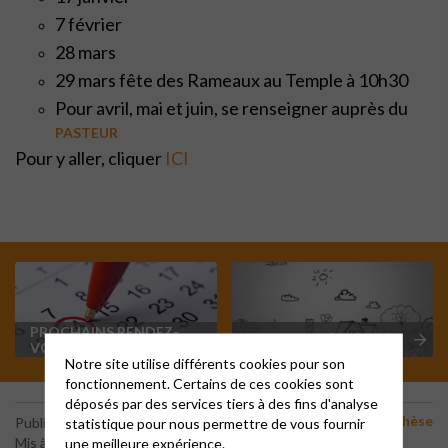
7 février
28 mars
29 mars fête des Rameaux au Temple à 10h30
Pour avril, mai et juin, se renseigner auprès du
PASTEUR
Pour y aller, cliquer
ICI
PROCHAINS RENDEZ-
SUR LA CATÉCHÈSE
VOUS
Notre site utilise différents cookies pour son
fonctionnement. Certains de ces cookies sont
déposés par des services tiers à des fins d'analyse
Catéchèse
statistique pour nous permettre de vous fournir
Publié le 30 septembre 2025
une meilleure expérience.
Mis à jour le 18 novembre 2025