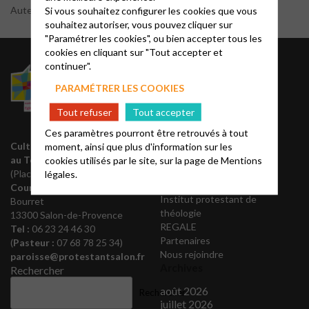
Si vous souhaitez configurer les cookies que vous
Auteur : Mino
souhaitez autoriser, vous pouvez cliquer sur
"Paramétrer les cookies", ou bien accepter tous les
cookies en cliquant sur "Tout accepter et
Liens utiles
continuer".
PARAMÉTRER LES COOKIES
Acteurs EPUdF
Tout refuser
Tout accepter
Editions Olivétan
Liste des régions
Ces paramètres pourront être retrouvés à tout
Annuaire EPUdF
Culte le dimanche à 10h30
moment, ainsi que plus d'information sur les
Notes bibliques et
au Temple
cookies utilisés par le site, sur la page de
Mentions
prédications
(Place de la Porte Coucou)
légales.
Théovie
Courrier
: 256, av. Paul
Institut protestant de
Bourret
théologie
13300 Salon-de-Provence
REGALE
Tel :
06 23 24 46 30
Partenaires
(
Pasteur :
07 68 78 25 34)
Nous rejoindre
paroisse@protestantsalon.fr
Archives
Rechercher
août 2026
Rechercher
juillet 2026