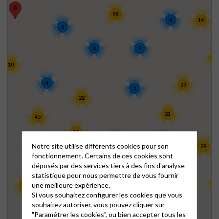
98
4
14
8
8
9
42
10
4
23
3
22
21
45
15
5
104
Notre site utilise différents cookies pour son
29
8
fonctionnement. Certains de ces cookies sont
28
déposés par des services tiers à des fins d'analyse
statistique pour nous permettre de vous fournir
13
22
138
1
une meilleure expérience.
12
Si vous souhaitez configurer les cookies que vous
25
souhaitez autoriser, vous pouvez cliquer sur
"Paramétrer les cookies", ou bien accepter tous les
3