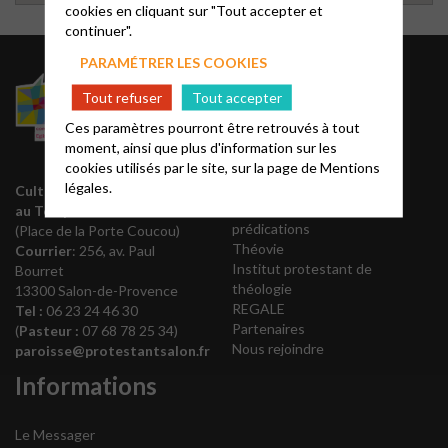
cookies en cliquant sur "Tout accepter et
continuer".
PARAMÉTRER LES COOKIES
Liens utiles
Tout refuser
Tout accepter
Ces paramètres pourront être retrouvés à tout
Acteurs EPUdF
moment, ainsi que plus d'information sur les
Editions Olivétan
cookies utilisés par le site, sur la page de
Mentions
Liste des régions
légales.
Annuaire EPUdF
Culte le dimanche à 10h30
Notes bibliques et
au Temple
prédications
(Place de la Porte Coucou)
Théovie
Courrier
: 256, av. Paul
Institut protestant de
Bourret
théologie
13300 Salon-de-Provence
REGALE
Tel :
06 23 24 46 30
Partenaires
(
Pasteur :
07 68 78 25 34)
Nous rejoindre
paroisse@protestantsalon.fr
Informations
Le Messager