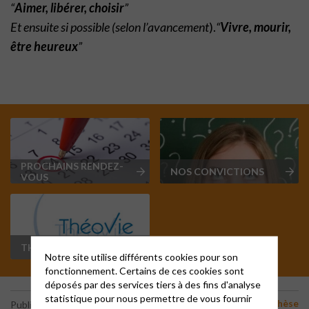
“
Aimer, libérer, choisir
”
Et ensuite si possible (selon l’avancement
).
“
Vivre, mourir,
être heureux
”
PROCHAINS RENDEZ-
NOS CONVICTIONS
VOUS
THÉOVIE NATIONAL
Notre site utilise différents cookies pour son
fonctionnement. Certains de ces cookies sont
déposés par des services tiers à des fins d'analyse
statistique pour nous permettre de vous fournir
Catéchèse
Publié le 30 septembre 2025