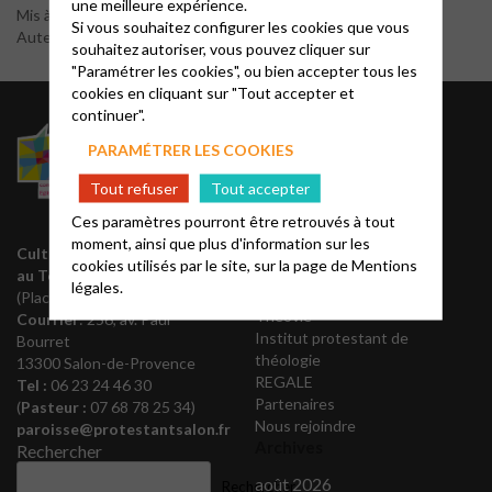
une meilleure expérience.
Mis à jour le 1 novembre 2025
Si vous souhaitez configurer les cookies que vous
Auteur : Mino
souhaitez autoriser, vous pouvez cliquer sur
"Paramétrer les cookies", ou bien accepter tous les
cookies en cliquant sur "Tout accepter et
continuer".
Liens utiles
PARAMÉTRER LES COOKIES
Acteurs EPUdF
Tout refuser
Tout accepter
Editions Olivétan
Ces paramètres pourront être retrouvés à tout
Liste des régions
moment, ainsi que plus d'information sur les
Annuaire EPUdF
Culte le dimanche à 10h30
cookies utilisés par le site, sur la page de
Mentions
Notes bibliques et
au Temple
légales.
prédications
(Place de la Porte Coucou)
Théovie
Courrier
: 256, av. Paul
Institut protestant de
Bourret
théologie
13300 Salon-de-Provence
REGALE
Tel :
06 23 24 46 30
Partenaires
(
Pasteur :
07 68 78 25 34)
Nous rejoindre
paroisse@protestantsalon.fr
Archives
Rechercher
août 2026
Rechercher