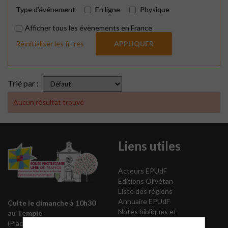
Type d'événement
En ligne
Physique
Afficher tous les évènements en France
Réinitialiser les filtres
APPLIQUER
Trié par :
Aucun résultat trouvé
Liens utiles
Acteurs EPUdF
Editions Olivétan
Liste des régions
Annuaire EPUdF
Culte le dimanche à 10h30
Notes bibliques et
au Temple
prédications
(Place de la Porte Coucou)