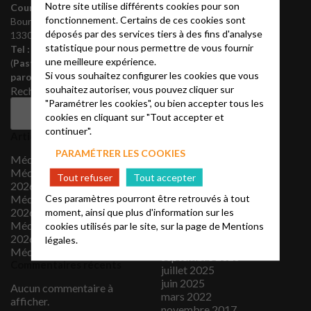
Théovie
Notre site utilise différents cookies pour son
Courrier
: 256, av. Paul
Institut protestant de
fonctionnement. Certains de ces cookies sont
Bourret
théologie
déposés par des services tiers à des fins d'analyse
13300 Salon-de-Provence
REGALE
statistique pour nous permettre de vous fournir
Tel :
06 23 24 46 30
Partenaires
une meilleure expérience.
(
Pasteur :
07 68 78 25 34)
Nous rejoindre
Si vous souhaitez configurer les cookies que vous
paroisse@protestantsalon.fr
Archives
souhaitez autoriser, vous pouvez cliquer sur
Rechercher
"Paramétrer les cookies", ou bien accepter tous les
août 2026
Rechercher
cookies en cliquant sur "Tout accepter et
juillet 2026
continuer".
Articles récents
juin 2026
mai 2026
PARAMÉTRER LES COOKIES
Méditation 2 août 2026
avril 2026
Méditation 26 juillet
mars 2026
Tout refuser
Tout accepter
2026
février 2026
Ces paramètres pourront être retrouvés à tout
Méditation 19 juillet
janvier 2026
2026
moment, ainsi que plus d'information sur les
décembre 2025
Méditation 12 juillet
cookies utilisés par le site, sur la page de
Mentions
novembre 2025
2026
légales.
octobre 2025
Méditation 5 juillet 2026
septembre 2025
Commentaires récents
juillet 2025
juin 2025
Aucun commentaire à
mars 2022
afficher.
novembre 2017