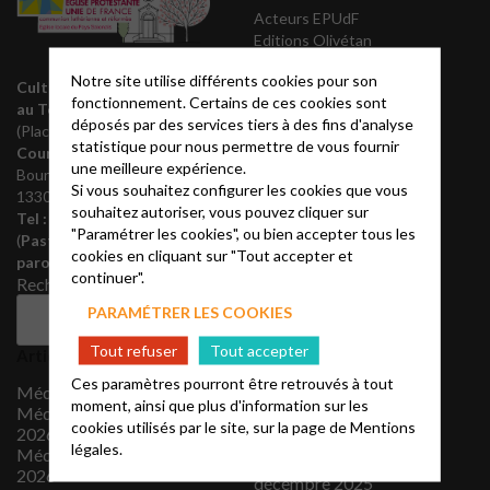
Acteurs EPUdF
Editions Olivétan
Liste des régions
Notre site utilise différents cookies pour son
Annuaire EPUdF
Culte le dimanche à 10h30
fonctionnement. Certains de ces cookies sont
Notes bibliques et
au Temple
déposés par des services tiers à des fins d'analyse
prédications
(Place de la Porte Coucou)
statistique pour nous permettre de vous fournir
Théovie
Courrier
: 256, av. Paul
une meilleure expérience.
Institut protestant de
Bourret
Si vous souhaitez configurer les cookies que vous
théologie
13300 Salon-de-Provence
souhaitez autoriser, vous pouvez cliquer sur
REGALE
Tel :
06 23 24 46 30
"Paramétrer les cookies", ou bien accepter tous les
Partenaires
(
Pasteur :
07 68 78 25 34)
cookies en cliquant sur "Tout accepter et
Nous rejoindre
paroisse@protestantsalon.fr
continuer".
Archives
Rechercher
PARAMÉTRER LES COOKIES
août 2026
Rechercher
juillet 2026
Tout refuser
Tout accepter
Articles récents
juin 2026
mai 2026
Ces paramètres pourront être retrouvés à tout
Méditation 2 août 2026
avril 2026
moment, ainsi que plus d'information sur les
Méditation 26 juillet
mars 2026
cookies utilisés par le site, sur la page de
Mentions
2026
février 2026
légales.
Méditation 19 juillet
janvier 2026
2026
décembre 2025