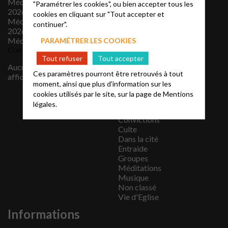
Méditation 19 juillet
"Paramétrer les cookies", ou bien accepter tous les
janvier 2026
2026
cookies en cliquant sur "Tout accepter et
décembre 2025
Méditation 12 juillet
continuer".
novembre 2025
2026
octobre 2025
Méditation 5 juillet 2026
PARAMÉTRER LES COOKIES
septembre 2025
Commentaires récents
juillet 2025
Tout refuser
Tout accepter
juin 2025
Aucun commentaire à
mars 2022
Ces paramètres pourront être retrouvés à tout
afficher.
novembre 2017
moment, ainsi que plus d'information sur les
Catégories
cookies utilisés par le site, sur la page de
Mentions
légales.
Catéchèse
Convictions
Culte
Dans la cité
Entraide
Groupes
Méditations
Musique
Non classé
Vie d'Eglise
Informations