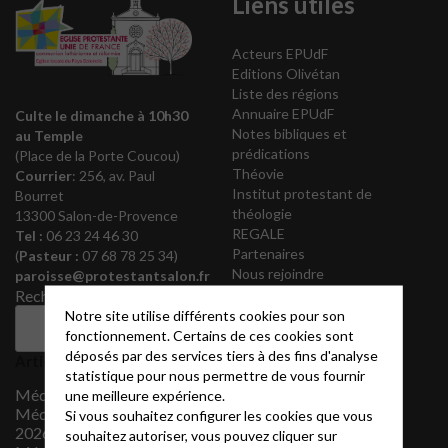
Liens utiles
Acteurs EPUdF
Editions Olivétan
Liste des régions
Annuaire EPUdF
Culte le dimanche à 10h30
Notes bibliques et
au Temple
prédications
(Place de la Porte Coucou)
Théovie
Courrier
: 256, av. Paul
Institut protestant de
Bourret
théologie
13300 Salon-de-Provence
REGALE
Tel :
06 23 24 46 30
Partenaires
(
Pasteur :
07 68 78 25 34)
Nous rejoindre
paroisse@protestantsalon.fr
Archives
Rechercher
Notre site utilise différents cookies pour son
août 2026
Rechercher
fonctionnement. Certains de ces cookies sont
juillet 2026
déposés par des services tiers à des fins d'analyse
Articles récents
juin 2026
statistique pour nous permettre de vous fournir
mai 2026
Méditation 2 août 2026
une meilleure expérience.
avril 2026
Méditation 26 juillet
Si vous souhaitez configurer les cookies que vous
mars 2026
2026
souhaitez autoriser, vous pouvez cliquer sur
février 2026