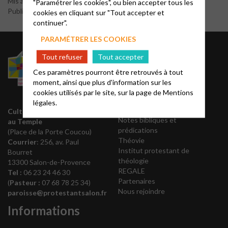
Mis à jour le 17 juin 2026
"Paramétrer les cookies", ou bien accepter tous les
Publié par le webmaster
cookies en cliquant sur "Tout accepter et
continuer".
PARAMÉTRER LES COOKIES
Liens utiles
Tout refuser
Tout accepter
Ces paramètres pourront être retrouvés à tout
Acteurs EPUdF
moment, ainsi que plus d'information sur les
Editions Olivétan
cookies utilisés par le site, sur la page de
Mentions
Liste des régions
légales.
Annuaire EPUdF
Culte le dimanche à 10h30
Notes bibliques et
au Temple
prédications
(Place de la Porte Coucou)
Théovie
Courrier
: 256, av. Paul
Institut protestant de
Bourret
théologie
13300 Salon-de-Provence
REGALE
Tel :
06 23 24 46 30
Partenaires
(
Pasteur :
07 68 78 25 34)
Nous rejoindre
paroisse@protestantsalon.fr
Informations