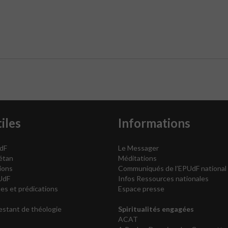
iles
Informations
dF
Le Messager
vétan
Méditations
ions
Communiqués de l’EPUdF national
UdF
Infos Ressources nationales
es et prédications
Espace presse
testant de théologie
Spiritualités engagées
ACAT