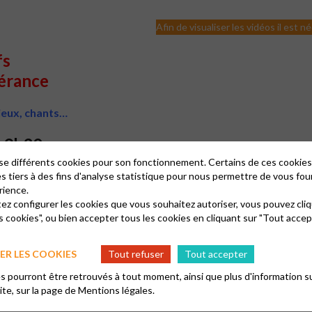
Afin de visualiser les vidéos il est 
fs
pérance
 jeux, chants…
 19h30
lise différents cookies pour son fonctionnement. Certains de ces cooki
es tiers à des fins d'analyse statistique pour nous permettre de vous fou
rience.
tez configurer les cookies que vous souhaitez autoriser, vous pouvez cliq
 etc.)
s cookies", ou bien accepter tous les cookies en cliquant sur "Tout accep
R LES COOKIES
Tout refuser
Tout accepter
 pourront être retrouvés à tout moment, ainsi que plus d'information su
site, sur la page de
Mentions légales.