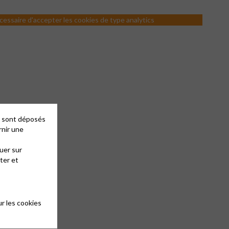
nécessaire d'accepter les cookies de type analytics
es sont déposés
rnir une
uer sur
ter et
r les cookies