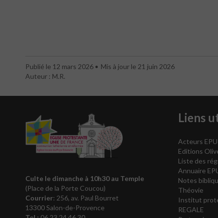
Publié le 12 mars 2026
Mis à jour le 21 juin 2026
Auteur : M.R.
Liens ut
Acteurs EPU
Editions Oli
Liste des rég
Annuaire EP
Culte le dimanche à 10h30
au Temple
Notes bibliqu
(Place de la Porte Coucou)
Théovie
Courrier
: 256, av. Paul Bourret
Institut pro
13300 Salon-de-Provence
REGALE
Tel :
06 23 24 46 30