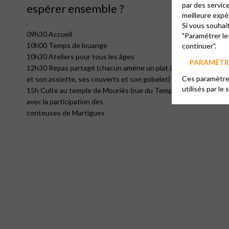
par des servic
espérer ensemble ?
meilleure expé
.
Si vous souhai
09h30 Accueil
"Paramétrer le
10h00 Temps de louange
continuer".
10h30 Ateliers pour tous les âges
PARAMÉTRE
12h30 Repas partagé (chacun amène un plat à partager
Ces paramètres
et son assiette, ses couverts et son gobelet)
utilisés par le 
15h Culte au temple de Mouriès (rue du Temple)
avec la participation des
conteuses de Martigues