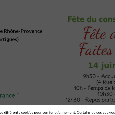
ire Rhône-Provence
artigues)
érance ”
, comment faire
lise différents cookies pour son fonctionnement. Certains de ces cooki