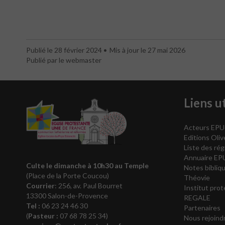
Publié le 28 février 2024
Mis à jour le 27 mai 2026
Publié par le webmaster
Liens ut
Acteurs EPU
Editions Oli
Liste des rég
Annuaire EP
Culte le dimanche à 10h30
au Temple
Notes bibliqu
(Place de la Porte Coucou)
Théovie
Courrier
: 256, av. Paul Bourret
Institut pro
13300 Salon-de-Provence
REGALE
Tel :
06 23 24 46 30
Partenaires
(
Pasteur :
07 68 78 25 34)
Nous rejoind