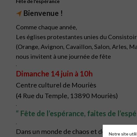
Fête de l'espérance
Bienvenue !
Comme chaque année,
Les églises protestantes unies du Consisto
(Orange, Avignon, Cavaillon, Salon, Arles, M
nous invitent à une journée de fête
.
Dimanche 14 juin à 10h
Centre culturel de Mouriès
(4 Rue du Temple, 13890 Mouriès)
.
“ Fête de l’espérance, faites de l’esp
.
Dans un monde de chaos et de désespoir
Notre site uti