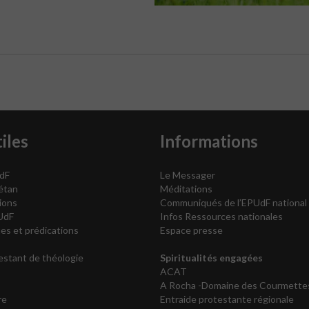
iles
Informations
dF
Le Messager
vétan
Méditations
ions
Communiqués de l’EPUdF national
UdF
Infos Ressources nationales
es et prédications
Espace presse
testant de théologie
Spiritualités engagées
ACAT
A Rocha -Domaine des Courmette
re
Entraide protestante régionale