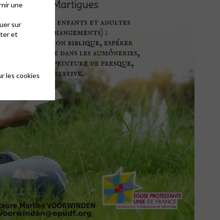
rnir une
uer sur
ter et
r les cookies